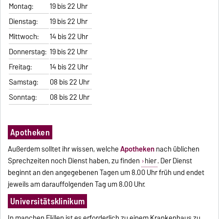
Montag:
19 bis 22 Uhr
Dienstag:
19 bis 22 Uhr
Mittwoch:
14 bis 22 Uhr
Donnerstag:
19 bis 22 Uhr
Freitag:
14 bis 22 Uhr
Samstag:
08 bis 22 Uhr
Sonntag:
08 bis 22 Uhr
Apotheken
Außerdem solltet ihr wissen, welche
Apotheken
nach üblichen
Sprechzeiten noch Dienst haben, zu finden
hier
. Der Dienst
beginnt an den angegebenen Tagen um 8.00 Uhr früh und endet
jeweils am darauffolgenden Tag um 8.00 Uhr.
Universitätsklinikum
In manchen Fällen ist es erforderlich zu einem Krankenhaus zu