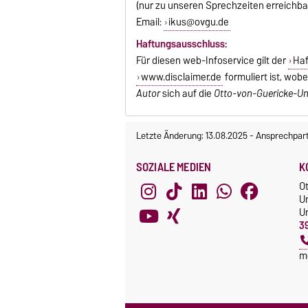
(nur zu unseren Sprechzeiten erreichba
Email:
ikus@ovgu.de
Haftungsausschluss:
Für diesen web-Infoservice gilt der
Haf
www.disclaimer.de
formuliert ist, wob
Autor
sich auf die
Otto-von-Guericke-Un
Letzte Änderung: 13.08.2025
-
Ansprechpar
SOZIALE MEDIEN
K
O
U
Un
3
m