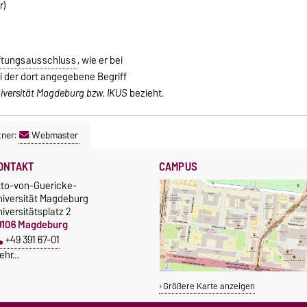
r)
tungsausschluss
, wie er bei
ei der dort angegebene Begriff
iversität Magdeburg bzw. IKUS
bezieht.
tner:
Webmaster
ONTAKT
CAMPUS
tto-von-Guericke-
niversität Magdeburg
iversitätsplatz 2
9106 Magdeburg
+49 391 67-01
ehr…
Größere Karte anzeigen