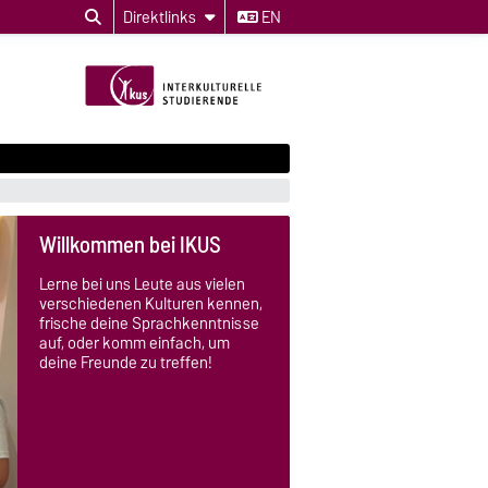
Direktlinks
EN
Internationale
Willkommenswochen
Wie jedes Semester organisiert
das Akademische Auslandsamt
der OVGU mit den IKUS die
Internationalen
Willkommenswochen! Schaut
Euch das Programm an und
kommt einfach vorbei!