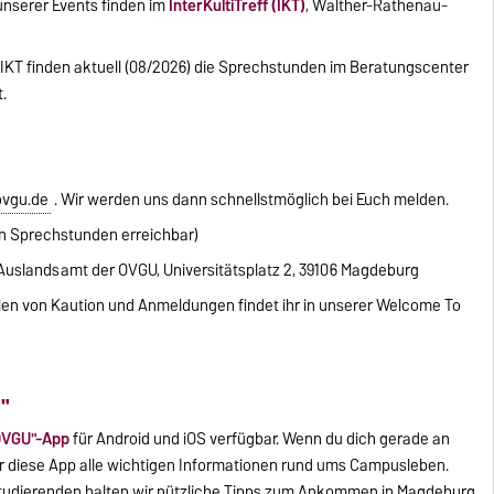
nserer Events finden im
InterKultiTreff (IKT)
, Walther-Rathenau-
IKT finden aktuell (08/2026) die Sprechstunden im Beratungscenter
.
vgu.de
. Wir werden uns dann schnellstmöglich bei Euch melden.
eren Sprechstunden erreichbar)
Auslandsamt der OVGU, Universitätsplatz 2, 39106 Magdeburg
len von Kaution und Anmeldungen findet ihr in unserer Welcome To
"
OVGU"-App
für Android und iOS verfügbar. Wenn du dich gerade an
ir diese App alle wichtigen Informationen rund ums Campusleben.
Studierenden halten wir nützliche Tipps zum Ankommen in Magdeburg