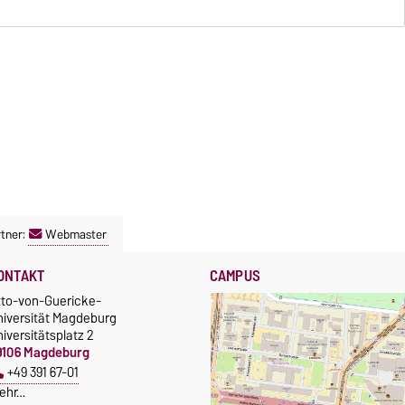
tner:
Webmaster
ONTAKT
CAMPUS
tto-von-Guericke-
niversität Magdeburg
iversitätsplatz 2
9106 Magdeburg
+49 391 67-01
ehr…